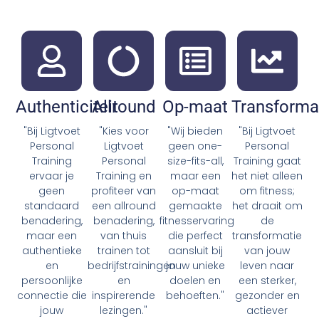
Authenticiteit
Allround
Op-maat
Transforma
"Bij Ligtvoet
"Kies voor
"Wij bieden
"Bij Ligtvoet
Personal
Ligtvoet
geen one-
Personal
Training
Personal
size-fits-all,
Training gaat
ervaar je
Training en
maar een
het niet alleen
geen
profiteer van
op-maat
om fitness;
standaard
een allround
gemaakte
het draait om
benadering,
benadering,
fitnesservaring
de
maar een
van thuis
die perfect
transformatie
authentieke
trainen tot
aansluit bij
van jouw
en
bedrijfstrainingen
jouw unieke
leven naar
persoonlijke
en
doelen en
een sterker,
connectie die
inspirerende
behoeften."
gezonder en
jouw
lezingen."
actiever