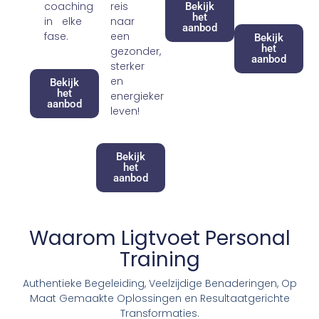
coaching
reis
Bekijk
het
in elke
naar
aanbod
fase.
een
Bekijk
het
gezonder,
aanbod
sterker
en
Bekijk
het
energieker
aanbod
leven!​
Bekijk
het
aanbod
Waarom Ligtvoet Personal
Training
Authentieke Begeleiding, Veelzijdige Benaderingen, Op
Maat Gemaakte Oplossingen en Resultaatgerichte
Transformaties.