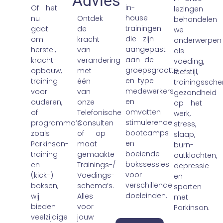
Advies
in-
Of het
lezingen
house
nu
Ontdek
behandelen
trainingen
gaat
de
we
die zijn
om
kracht
onderwerpen
aangepast
herstel,
van
als
aan de
kracht-
verandering
voeding,
groepsgrootte
opbouw,
met
leefstijl,
en type
training
één
trainingssche
medewerkers
voor
van
gezondheid
en
ouderen,
onze
op het
omvatten
of
Telefonische
werk,
stimulerende
programma’s
Consulten
stress,
bootcamps
zoals
of op
slaap,
en
Parkinson-
maat
burn-
boeiende
training
gemaakte
outklachten,
bokssessies
en
Trainings-/
depressie
voor
(kick-)
Voedings-
en
verschillende
boksen,
schema’s.
sporten
doeleinden.
wij
Alles
met
bieden
voor
Parkinson.
veelzijdige
jouw