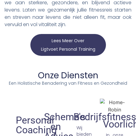
we aan sterkere, gezondere, en blijvend actieve
levens. Laten we gezamenlijk jullie fitnessreis starten
en streven naar levens die niet alleen fit, maar ook
vervuld en vol vitaliteit zijn.
Lees Meer Over
Ligtvoet Personal Training
Onze Diensten
Een Holistische Benadering van Fitness en Gezondheid
Schema's
Bedrijfsfitnes
Personal
Voorlic
en
Coaching
Wij
bieden
In onze