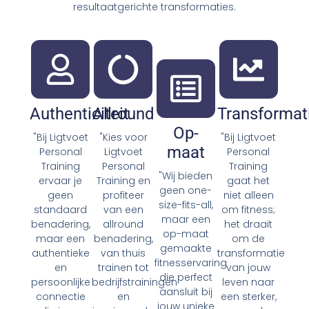
resultaatgerichte transformaties.
Authenticiteit
Allround
Transformat
Op-
"Bij Ligtvoet
"Kies voor
"Bij Ligtvoet
maat
Personal
Ligtvoet
Personal
Training
Personal
Training
"Wij bieden
ervaar je
Training en
gaat het
geen one-
geen
profiteer
niet alleen
size-fits-all,
standaard
van een
om fitness;
maar een
benadering,
allround
het draait
op-maat
maar een
benadering,
om de
gemaakte
authentieke
van thuis
transformatie
fitnesservaring
en
trainen tot
van jouw
die perfect
persoonlijke
bedrijfstrainingen
leven naar
aansluit bij
connectie
en
een sterker,
jouw unieke