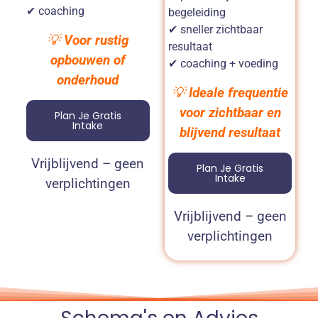
✔ coaching
begeleiding
✔ sneller zichtbaar
💡
Voor rustig
resultaat
opbouwen of
✔ coaching + voeding
onderhoud
💡
Ideale frequentie
voor zichtbaar en
Plan Je Gratis
Intake
blijvend resultaat
Vrijblijvend – geen
Plan Je Gratis
Intake
verplichtingen
Vrijblijvend – geen
verplichtingen