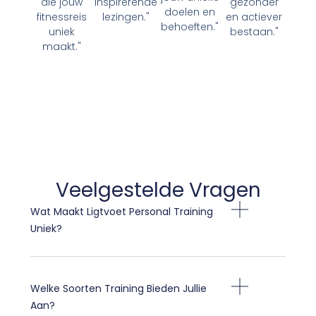
die jouw
inspirerende
gezonder
doelen en
fitnessreis
lezingen."
en actiever
behoeften."
uniek
bestaan."
maakt."
Veelgestelde Vragen
Wat Maakt Ligtvoet Personal Training
Uniek?
Welke Soorten Training Bieden Jullie
Aan?